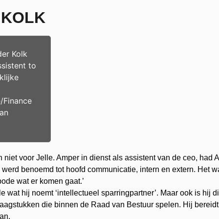
R KOLK
der Kolk
ssistent to
klijke
/Finance
van
 niet voor Jelle. Amper in dienst als assistent van de ceo, h
e werd benoemd tot hoofd communicatie, intern en extern. Het wa
bode wat er komen gaat.’
wat hij noemt ‘intellectueel sparringpartner’. Maar ook is hij d
aagstukken die binnen de Raad van Bestuur spelen. Hij bereidt
an.