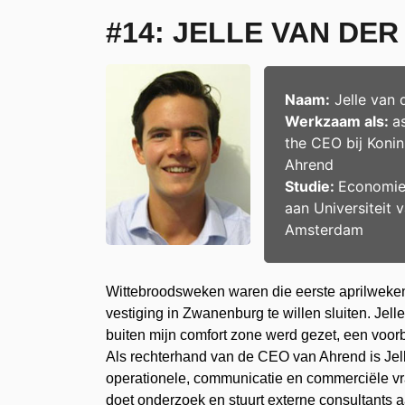
#14: JELLE VAN DE
Naam:
Jelle van 
Werkzaam als:
a
the CEO
bij
Konin
Ahrend
Studie:
Economie
aan
Universiteit 
Amsterdam
Wittebroodsweken waren die eerste aprilweken
vestiging in Zwanenburg te willen sluiten. Jell
buiten mijn comfort zone werd gezet, een voor
Als rechterhand van de CEO van Ahrend is Jelle 
operationele, communicatie en commerciële vr
doet onderzoek en stuurt externe consultants a