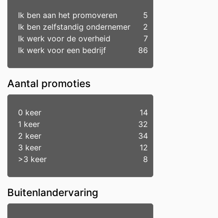
Ik ben aan het promoveren
5
Ik ben zelfstandig ondernemer
2
Ik werk voor de overheid
7
Ik werk voor een bedrijf
86
Aantal promoties
0 keer
14
1 keer
32
2 keer
34
3 keer
12
>3 keer
8
Buitenlandervaring