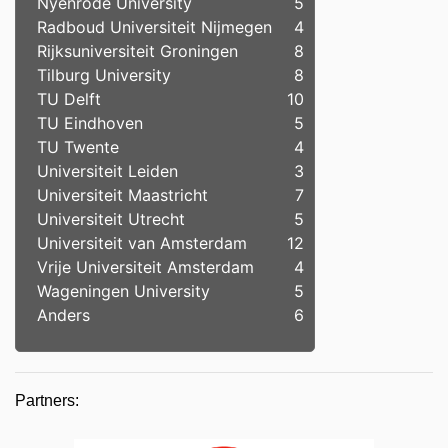
Nyenrode University
5
Radboud Universiteit Nijmegen
4
Rijksuniversiteit Groningen
8
Tilburg University
8
TU Delft
10
TU Eindhoven
5
TU Twente
4
Universiteit Leiden
3
Universiteit Maastricht
7
Universiteit Utrecht
5
Universiteit van Amsterdam
12
Vrije Universiteit Amsterdam
4
Wageningen University
5
Anders
6
Partners: